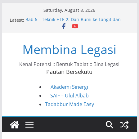
Skip
Saturday, August 8, 2026
to
Latest:
Bab 6 – Teknik HTE 2: Dari Bumi ke Langit dan
content
Kembali
Bab 10 – Ke Arah Masyarakat HTE
Bab 9 – HTE dalam Kehidupan Harian
Membina Legasi
Bab 8 – Kunci Tadabbur HTE
Bab 7 – Model VAHC–KSSTS–ITPPF
Kenal Potensi :: Bentuk Tabiat :: Bina Legasi
Pautan Bersekutu
Akademi Sinergi
SAIF – Ulul Albab
Tadabbur Made Easy