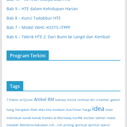
Bab 9 – HTE dalam Kehidupan Harian
Bab 8 – Kunci Tadabbur HTE
Bab 7 – Model VAHC–KSSTS–ITPPF
Bab 6 – Teknik HTE 2: Dari Bumi ke Langit dan Kembali
Program Terkini
Tags
Artikel BM
7 Habits
al-Quran
bahasa
choice
confuse
diri
e-latihan
gaduh
idea
hang
Harapkan Allah atau kita mulakan dulu?iman
harga
iman
individual
kanak-kanak
Koleksi al-Muntalaq
konflik
korban
latihan
malas
masalah
Membina kekuatan ruh...ruh
pricing
spiritual
spirituil
taaruf