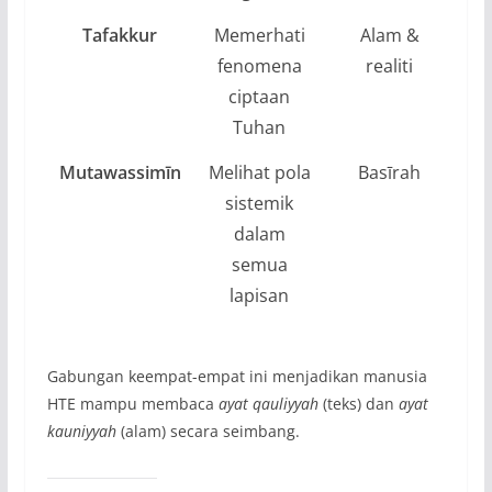
Tafakkur
Memerhati
Alam &
fenomena
realiti
s
ciptaan
Tuhan
Mutawassimīn
Melihat pola
Basīrah
sistemik
h
dalam
semua
ke
lapisan
Gabungan keempat-empat ini menjadikan manusia
HTE mampu membaca
ayat qauliyyah
(teks) dan
ayat
kauniyyah
(alam) secara seimbang.