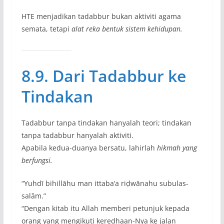
HTE menjadikan tadabbur bukan aktiviti agama
semata, tetapi
alat reka bentuk sistem kehidupan.
8.9. Dari Tadabbur ke
Tindakan
Tadabbur tanpa tindakan hanyalah teori; tindakan
tanpa tadabbur hanyalah aktiviti.
Apabila kedua-duanya bersatu, lahirlah
hikmah yang
berfungsi.
“Yuhdī bihillāhu man ittaba‘a riḍwānahu subulas-
salām.”
“Dengan kitab itu Allah memberi petunjuk kepada
orang yang mengikuti keredhaan-Nya ke jalan