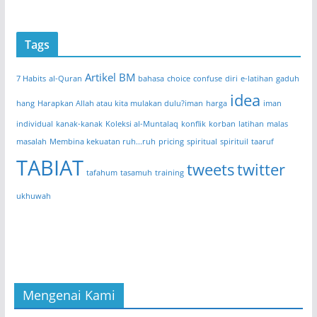
Tags
Artikel BM
7 Habits
al-Quran
bahasa
choice
confuse
diri
e-latihan
gaduh
idea
hang
Harapkan Allah atau kita mulakan dulu?iman
harga
iman
individual
kanak-kanak
Koleksi al-Muntalaq
konflik
korban
latihan
malas
masalah
Membina kekuatan ruh...ruh
pricing
spiritual
spirituil
taaruf
TABIAT
tweets
twitter
tafahum
tasamuh
training
ukhuwah
Mengenai Kami