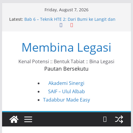
Skip
Friday, August 7, 2026
to
Latest:
Bab 6 – Teknik HTE 2: Dari Bumi ke Langit dan
content
Kembali
Bab 10 – Ke Arah Masyarakat HTE
Bab 9 – HTE dalam Kehidupan Harian
Membina Legasi
Bab 8 – Kunci Tadabbur HTE
Bab 7 – Model VAHC–KSSTS–ITPPF
Kenal Potensi :: Bentuk Tabiat :: Bina Legasi
Pautan Bersekutu
Akademi Sinergi
SAIF – Ulul Albab
Tadabbur Made Easy