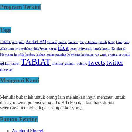
Program Terkini
Tags
Artikel BM
7 Habits
al-Quran
bahasa
choice
confuse
diri
e-latihan
gaduh
hang
Harapkan
idea
Allah atau kita mulakan dulu?iman
harga
iman
individual
kanak-kanak
Koleksi al-
Muntalaq
konflik
korban
latihan
malas
masalah
Membina kekuatan ruh...ruh
pricing
spiritual
TABIAT
tweets
twitter
spirituil
taaruf
tafahum
tasamuh
training
ukhuwah
Mengenai Kami
Menulis bukanlah untuk orang lain melainkan ingin mencatat untuk
diri agar kenal potensi yang ada. Bila kenal, tabiat baik dibina
seterusnya membina legasi sampai ke syurga.
Pautan Penting
Akademi Sinergi