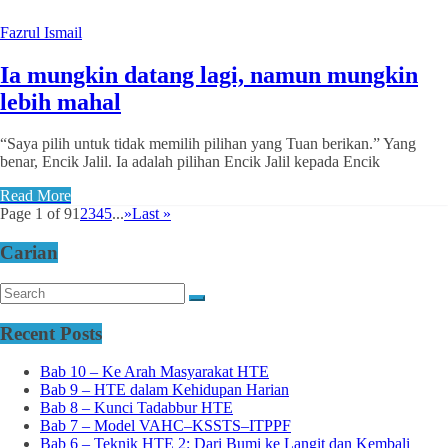
Fazrul Ismail
Ia mungkin datang lagi, namun mungkin
lebih mahal
“Saya pilih untuk tidak memilih pilihan yang Tuan berikan.” Yang
benar, Encik Jalil. Ia adalah pilihan Encik Jalil kepada Encik
Read More
Page 1 of 9
1
2
3
4
5
...
»
Last »
Carian
Recent Posts
Bab 10 – Ke Arah Masyarakat HTE
Bab 9 – HTE dalam Kehidupan Harian
Bab 8 – Kunci Tadabbur HTE
Bab 7 – Model VAHC–KSSTS–ITPPF
Bab 6 – Teknik HTE 2: Dari Bumi ke Langit dan Kembali