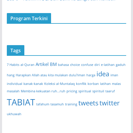
Program Terkini
Tags
Artikel BM
7 Habits
al-Quran
bahasa
choice
confuse
diri
e-latihan
gaduh
idea
hang
Harapkan Allah atau kita mulakan dulu?iman
harga
iman
individual
kanak-kanak
Koleksi al-Muntalaq
konflik
korban
latihan
malas
masalah
Membina kekuatan ruh...ruh
pricing
spiritual
spirituil
taaruf
TABIAT
tweets
twitter
tafahum
tasamuh
training
ukhuwah