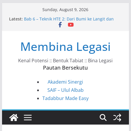
Skip
Sunday, August 9, 2026
to
Latest:
Bab 6 – Teknik HTE 2: Dari Bumi ke Langit dan
content
Kembali
Bab 10 – Ke Arah Masyarakat HTE
Bab 9 – HTE dalam Kehidupan Harian
Membina Legasi
Bab 8 – Kunci Tadabbur HTE
Bab 7 – Model VAHC–KSSTS–ITPPF
Kenal Potensi :: Bentuk Tabiat :: Bina Legasi
Pautan Bersekutu
Akademi Sinergi
SAIF – Ulul Albab
Tadabbur Made Easy