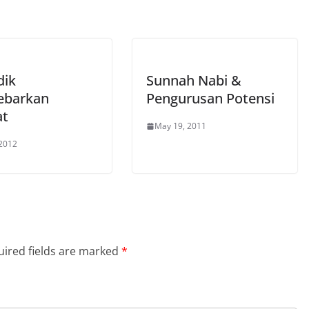
dik
Sunnah Nabi &
ebarkan
Pengurusan Potensi
at
May 19, 2011
 2012
ired fields are marked
*