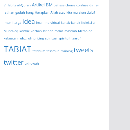
Artikel BM
7 Habits
al-Quran
bahasa
choice
confuse
diri
e-
latihan
gaduh
hang
Harapkan Allah atau kita mulakan dulu?
idea
iman
harga
iman
individual
kanak-kanak
Koleksi al-
Muntalaq
konflik
korban
latihan
malas
masalah
Membina
kekuatan ruh...ruh
pricing
spiritual
spirituil
taaruf
TABIAT
tweets
tafahum
tasamuh
training
twitter
ukhuwah