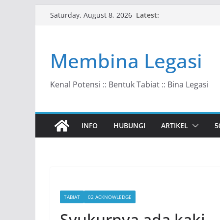
Skip
Latest:
Saturday, August 8, 2026
to
content
Membina Legasi
Kenal Potensi :: Bentuk Tabiat :: Bina Legasi
INFO
HUBUNGI
ARTIKEL
5
TABIAT
02 ACKNOWLEDGE
Syukurnya ada kaki