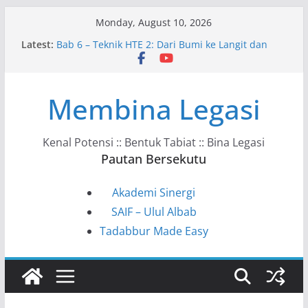
Skip
Monday, August 10, 2026
to
Latest:
Bab 6 – Teknik HTE 2: Dari Bumi ke Langit dan
content
Kembali
Bab 10 – Ke Arah Masyarakat HTE
Bab 9 – HTE dalam Kehidupan Harian
Membina Legasi
Bab 8 – Kunci Tadabbur HTE
Bab 7 – Model VAHC–KSSTS–ITPPF
Kenal Potensi :: Bentuk Tabiat :: Bina Legasi
Pautan Bersekutu
Akademi Sinergi
SAIF – Ulul Albab
Tadabbur Made Easy