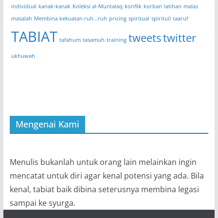
individual
kanak-kanak
Koleksi al-Muntalaq
konflik
korban
latihan
malas
masalah
Membina kekuatan ruh...ruh
pricing
spiritual
spirituil
taaruf
TABIAT
tweets
twitter
tafahum
tasamuh
training
ukhuwah
Mengenai Kami
Menulis bukanlah untuk orang lain melainkan ingin
mencatat untuk diri agar kenal potensi yang ada. Bila
kenal, tabiat baik dibina seterusnya membina legasi
sampai ke syurga.