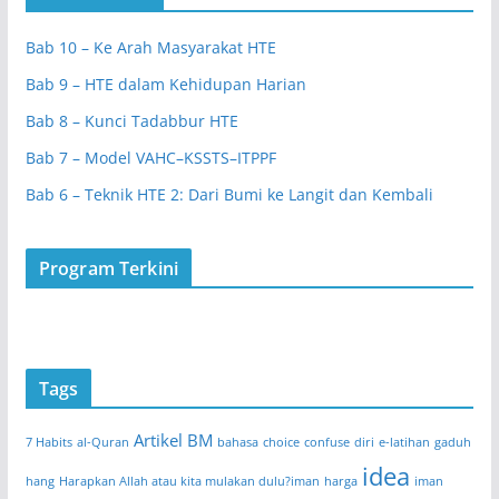
Bab 10 – Ke Arah Masyarakat HTE
Bab 9 – HTE dalam Kehidupan Harian
Bab 8 – Kunci Tadabbur HTE
Bab 7 – Model VAHC–KSSTS–ITPPF
Bab 6 – Teknik HTE 2: Dari Bumi ke Langit dan Kembali
Program Terkini
Tags
Artikel BM
7 Habits
al-Quran
bahasa
choice
confuse
diri
e-latihan
gaduh
idea
hang
Harapkan Allah atau kita mulakan dulu?iman
harga
iman