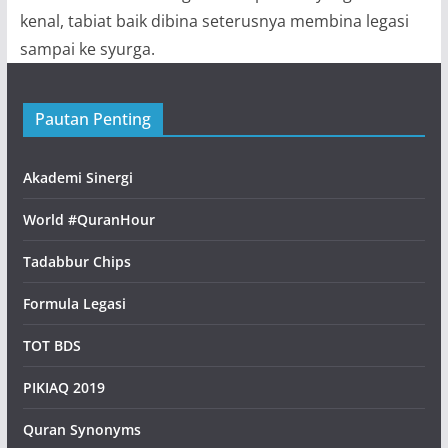
kenal, tabiat baik dibina seterusnya membina legasi
sampai ke syurga.
Pautan Penting
Akademi Sinergi
World #QuranHour
Tadabbur Chips
Formula Legasi
TOT BDS
PIKIAQ 2019
Quran Synonyms