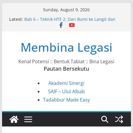
Skip
Sunday, August 9, 2026
to
Latest:
Bab 6 – Teknik HTE 2: Dari Bumi ke Langit dan
content
Kembali
Bab 10 – Ke Arah Masyarakat HTE
Bab 9 – HTE dalam Kehidupan Harian
Membina Legasi
Bab 8 – Kunci Tadabbur HTE
Bab 7 – Model VAHC–KSSTS–ITPPF
Kenal Potensi :: Bentuk Tabiat :: Bina Legasi
Pautan Bersekutu
Akademi Sinergi
SAIF – Ulul Albab
Tadabbur Made Easy