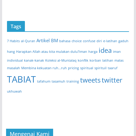
Tags
Artikel BM
7 Habits
al-Quran
bahasa
choice
confuse
diri
e-latihan
gaduh
idea
hang
Harapkan Allah atau kita mulakan dulu?iman
harga
iman
individual
kanak-kanak
Koleksi al-Muntalaq
konflik
korban
latihan
malas
masalah
Membina kekuatan ruh...ruh
pricing
spiritual
spirituil
taaruf
TABIAT
tweets
twitter
tafahum
tasamuh
training
ukhuwah
Mengenai Kami