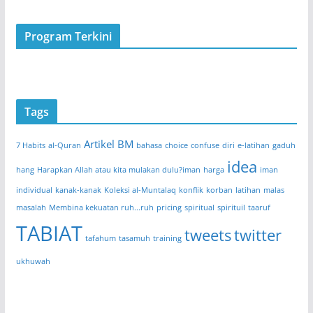
Program Terkini
Tags
Artikel BM
7 Habits
al-Quran
bahasa
choice
confuse
diri
e-latihan
gaduh
idea
hang
Harapkan Allah atau kita mulakan dulu?iman
harga
iman
individual
kanak-kanak
Koleksi al-Muntalaq
konflik
korban
latihan
malas
masalah
Membina kekuatan ruh...ruh
pricing
spiritual
spirituil
taaruf
TABIAT
tweets
twitter
tafahum
tasamuh
training
ukhuwah