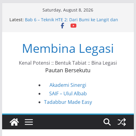
Skip
Saturday, August 8, 2026
to
Latest:
Bab 6 – Teknik HTE 2: Dari Bumi ke Langit dan
content
Kembali
Bab 10 – Ke Arah Masyarakat HTE
Bab 9 – HTE dalam Kehidupan Harian
Membina Legasi
Bab 8 – Kunci Tadabbur HTE
Bab 7 – Model VAHC–KSSTS–ITPPF
Kenal Potensi :: Bentuk Tabiat :: Bina Legasi
Pautan Bersekutu
Akademi Sinergi
SAIF – Ulul Albab
Tadabbur Made Easy