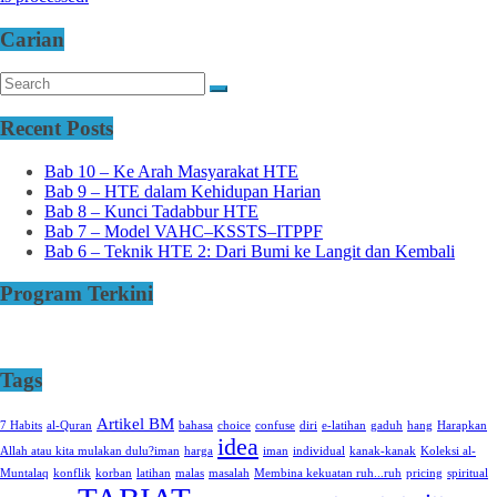
Carian
Recent Posts
Bab 10 – Ke Arah Masyarakat HTE
Bab 9 – HTE dalam Kehidupan Harian
Bab 8 – Kunci Tadabbur HTE
Bab 7 – Model VAHC–KSSTS–ITPPF
Bab 6 – Teknik HTE 2: Dari Bumi ke Langit dan Kembali
Program Terkini
Tags
Artikel BM
7 Habits
al-Quran
bahasa
choice
confuse
diri
e-latihan
gaduh
hang
Harapkan
idea
Allah atau kita mulakan dulu?iman
harga
iman
individual
kanak-kanak
Koleksi al-
Muntalaq
konflik
korban
latihan
malas
masalah
Membina kekuatan ruh...ruh
pricing
spiritual