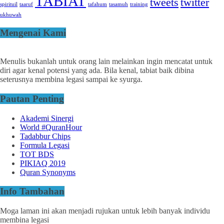
TABIAT
tweets
twitter
spirituil
taaruf
tafahum
tasamuh
training
ukhuwah
Mengenai Kami
Menulis bukanlah untuk orang lain melainkan ingin mencatat untuk
diri agar kenal potensi yang ada. Bila kenal, tabiat baik dibina
seterusnya membina legasi sampai ke syurga.
Pautan Penting
Akademi Sinergi
World #QuranHour
Tadabbur Chips
Formula Legasi
TOT BDS
PIKIAQ 2019
Quran Synonyms
Info Tambahan
Moga laman ini akan menjadi rujukan untuk lebih banyak individu
membina legasi