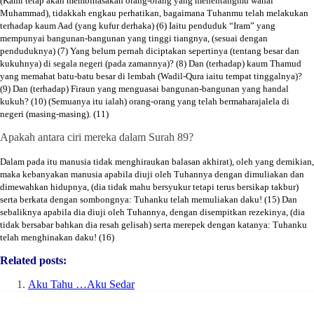
(Kami tetap akan membinasakan orang-orang yang menentangmu wahai
Muhammad), tidakkah engkau perhatikan, bagaimana Tuhanmu telah melakukan
terhadap kaum Aad (yang kufur derhaka) (6)
Iaitu penduduk “Iram” yang
mempunyai bangunan-bangunan yang tinggi tiangnya, (sesuai dengan
penduduknya) (7)
Yang belum pernah diciptakan sepertinya (tentang besar dan
kukuhnya) di segala negeri (pada zamannya)? (8)
Dan (terhadap) kaum Thamud
yang memahat batu-batu besar di lembah (Wadil-Qura iaitu tempat tinggalnya)?
(9)
Dan (terhadap) Firaun yang menguasai bangunan-bangunan yang handal
kukuh? (10)
(Semuanya itu ialah) orang-orang yang telah bermaharajalela di
negeri (masing-masing). (11)
Apakah antara ciri mereka dalam Surah 89?
Dalam pada itu manusia tidak menghiraukan balasan akhirat), oleh yang demikian,
maka kebanyakan manusia apabila diuji oleh Tuhannya dengan dimuliakan dan
dimewahkan hidupnya, (dia tidak mahu bersyukur tetapi terus bersikap takbur)
serta berkata dengan sombongnya: Tuhanku telah memuliakan daku! (15)
Dan
sebaliknya apabila dia diuji oleh Tuhannya, dengan disempitkan rezekinya, (dia
tidak bersabar bahkan dia resah gelisah) serta merepek dengan katanya: Tuhanku
telah menghinakan daku! (16)
Related posts:
Aku Tahu …Aku Sedar