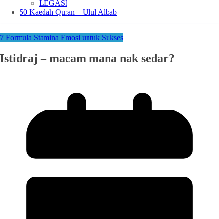
LEGASI
50 Kaedah Quran – Ulul Albab
7 Formula Stamina Emosi untuk Sukses
Istidraj – macam mana nak sedar?