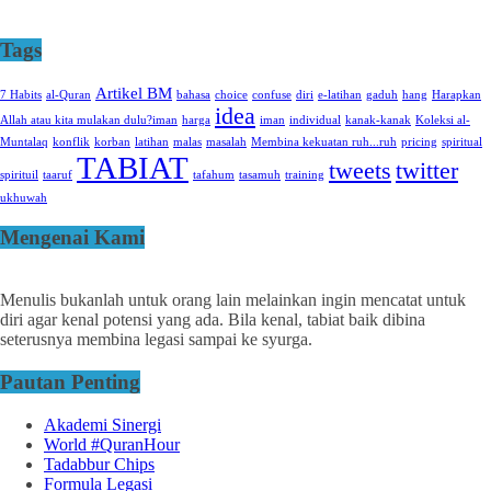
Tags
Artikel BM
7 Habits
al-Quran
bahasa
choice
confuse
diri
e-latihan
gaduh
hang
Harapkan
idea
Allah atau kita mulakan dulu?iman
harga
iman
individual
kanak-kanak
Koleksi al-
Muntalaq
konflik
korban
latihan
malas
masalah
Membina kekuatan ruh...ruh
pricing
spiritual
TABIAT
tweets
twitter
spirituil
taaruf
tafahum
tasamuh
training
ukhuwah
Mengenai Kami
Menulis bukanlah untuk orang lain melainkan ingin mencatat untuk
diri agar kenal potensi yang ada. Bila kenal, tabiat baik dibina
seterusnya membina legasi sampai ke syurga.
Pautan Penting
Akademi Sinergi
World #QuranHour
Tadabbur Chips
Formula Legasi