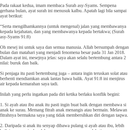
Pada rakaat kedua, imam membaca Surah asy-Syams. Sempena
gerhana bulan, ayat surah ini menusuk kalbu. Apatah lagi bila sampai
ayat berikut:
“Serta mengilhamkannya (untuk mengenal) jalan yang membawanya
kepada kejahatan, dan yang membawanya kepada bertakwa; (Surah
asy-Syams 91:8)
Oh mesej ini untuk saya dan semua manusia. Allah bersumpah dengan
bulan dan matahari yang menjadi fenomena besar pada 31 Jan 2018.
Dalam ayat ini, mesejnya jelas: saya akan selalu bertembung antara 2
nilai: buruk dan baik.
Si penjaga itu pasti bertembung juga – antara ingin teruskan solat atau
berhenti mendiamkan anak lantas bawa balik. Ayat 91:8 ini menjirus
air kepada kemarahan saya tadi.
Inilah yang perlu ingatkan pada diri ketika berlaku konflik begini:
1. Si ayah atau ibu anak itu pasti ingin buat baik dengan membawa si
anak ke surau. Memang fitrah anak menangis atau bermain. Melawan
fitrahnya bermakna saya yang tidak membersihkan diri dengan taqwa.
2. Daripada si anak itu senyap dibawa pulang si ayah atau ibu, lebih