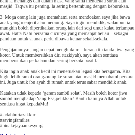
baik ia menangis dan dalam masa yang sama mendekati surau atau
masjid. Taqwa itu penting. Ia sering bertembung dengan keburukan.
3. Moga orang lain juga memahami serta mendoakan saya jika bawa
anak yang menjerit atau meraung. Saya ingin mendidik, walaupun ia
mungkin boleh dipertikaikan orang lain dari segi umur kalau terlampau
awal. Hatta Nabi bersama cucunya yang memanjat beliau – sebagai
panduan untuk si anak perlu dibawa keluar sekali-sekala.
Pengajarannya: jangan cepat menghukum – kerana itu tanda jiwa yang
kotor. Untuk membersihkan diri (tazkiyah), saya akan sentiasa
membersihkan perkataan dan sering berkata positif.
Kita ingin anak-anak kecil ini meneruskan legasi kita beragama. Kita
ingin lebih ramai orang-orang ke surau atau masjid memahami perkara
ini. Juga untuk ibu ayah di rumah untuk terus sabar mendidik anak.
Katakan tidak kepada ‘geram sambil solat’. Masih boleh kotor jiwa
sambil menghadap Yang Esa,pelikkan? Bantu kami ya Allah untuk
sentiasa ingat kepadaMu!
#tadabburtazakkur
#savingfamilies
#binakejayaankesyurga