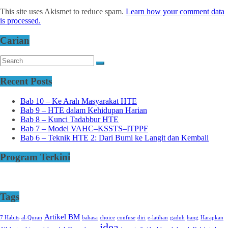
This site uses Akismet to reduce spam.
Learn how your comment data
is processed.
Carian
Recent Posts
Bab 10 – Ke Arah Masyarakat HTE
Bab 9 – HTE dalam Kehidupan Harian
Bab 8 – Kunci Tadabbur HTE
Bab 7 – Model VAHC–KSSTS–ITPPF
Bab 6 – Teknik HTE 2: Dari Bumi ke Langit dan Kembali
Program Terkini
Tags
Artikel BM
7 Habits
al-Quran
bahasa
choice
confuse
diri
e-latihan
gaduh
hang
Harapkan
idea