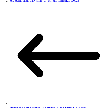
Apabila fasa Takwiin-ur-Rijaal menjadi fokus
Perancangan Strategik dengan Asas Fiqh Dakwah