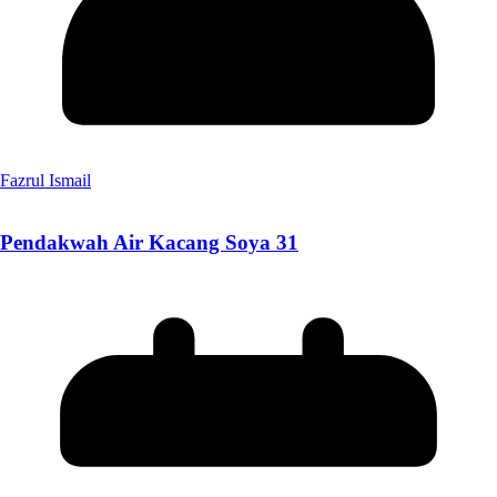
Fazrul Ismail
Pendakwah Air Kacang Soya 31