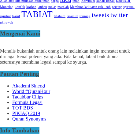
Allah atau kita mulakan dulu?iman
harga
iman
individual
kanak-kanak
Koleksi al-
Muntalaq
konflik
korban
latihan
malas
masalah
Membina kekuatan ruh...ruh
pricing
spiritual
TABIAT
tweets
twitter
spirituil
taaruf
tafahum
tasamuh
training
ukhuwah
Mengenai Kami
Menulis bukanlah untuk orang lain melainkan ingin mencatat untuk
diri agar kenal potensi yang ada. Bila kenal, tabiat baik dibina
seterusnya membina legasi sampai ke syurga.
Pautan Penting
Akademi Sinergi
World #QuranHour
Tadabbur Chips
Formula Legasi
TOT BDS
PIKIAQ 2019
Quran Synonyms
Info Tambahan