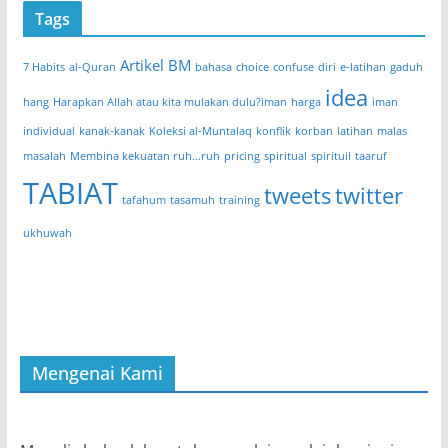
Tags
Artikel BM
7 Habits
al-Quran
bahasa
choice
confuse
diri
e-latihan
gaduh
idea
hang
Harapkan Allah atau kita mulakan dulu?iman
harga
iman
individual
kanak-kanak
Koleksi al-Muntalaq
konflik
korban
latihan
malas
masalah
Membina kekuatan ruh...ruh
pricing
spiritual
spirituil
taaruf
TABIAT
tweets
twitter
tafahum
tasamuh
training
ukhuwah
Mengenai Kami