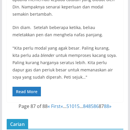
Din. Nampaknya senarai keperluan dan modal
semakin bertambah.
Din diam. Setelah beberapa ketika, beliau
meletakkan pen dan menghela nafas panjang.
"Kita perlu modal yang agak besar. Paling kurang,
kita perlu ada
blender
untuk memproses kacang soya.
Paling kurang harganya seratus lebih. Kita perlu
dapur gas dan periuk besar untuk memanaskan air
soya yang sudah diperah. Peti sejuk…"
Read More
Page 87 of 88
« First
«
...
5
10
15
...
84
85
86
87
88
»
Carian