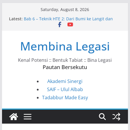
Skip
Saturday, August 8, 2026
to
Latest:
Bab 6 – Teknik HTE 2: Dari Bumi ke Langit dan
content
Kembali
Bab 10 – Ke Arah Masyarakat HTE
Bab 9 – HTE dalam Kehidupan Harian
Membina Legasi
Bab 8 – Kunci Tadabbur HTE
Bab 7 – Model VAHC–KSSTS–ITPPF
Kenal Potensi :: Bentuk Tabiat :: Bina Legasi
Pautan Bersekutu
Akademi Sinergi
SAIF – Ulul Albab
Tadabbur Made Easy