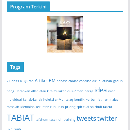
Program Terkini
Tags
Artikel BM
7 Habits
al-Quran
bahasa
choice
confuse
diri
e-latihan
gaduh
idea
hang
Harapkan Allah atau kita mulakan dulu?iman
harga
iman
individual
kanak-kanak
Koleksi al-Muntalaq
konflik
korban
latihan
malas
masalah
Membina kekuatan ruh...ruh
pricing
spiritual
spirituil
taaruf
TABIAT
tweets
twitter
tafahum
tasamuh
training
ukhuwah