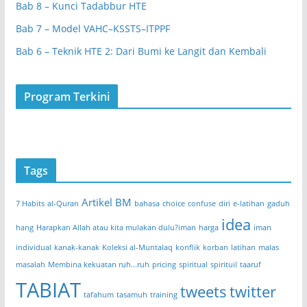
Bab 8 – Kunci Tadabbur HTE
Bab 7 – Model VAHC–KSSTS–ITPPF
Bab 6 – Teknik HTE 2: Dari Bumi ke Langit dan Kembali
Program Terkini
Tags
Artikel BM
7 Habits
al-Quran
bahasa
choice
confuse
diri
e-latihan
gaduh
idea
hang
Harapkan Allah atau kita mulakan dulu?iman
harga
iman
individual
kanak-kanak
Koleksi al-Muntalaq
konflik
korban
latihan
malas
masalah
Membina kekuatan ruh...ruh
pricing
spiritual
spirituil
taaruf
TABIAT
tweets
twitter
tafahum
tasamuh
training