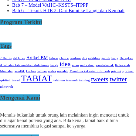
Bab 7 – Model VAHC–KSSTS–ITPPF
Bab 6 – Teknik HTE 2: Dari Bumi ke Langit dan Kembali
Program Terkini
Tags
Artikel BM
7 Habits
al-Quran
bahasa
choice
confuse
diri
e-latihan
gaduh
hang
Harapkan
idea
Allah atau kita mulakan dulu?iman
harga
iman
individual
kanak-kanak
Koleksi al-
Muntalaq
konflik
korban
latihan
malas
masalah
Membina kekuatan ruh...ruh
pricing
spiritual
TABIAT
tweets
twitter
spirituil
taaruf
tafahum
tasamuh
training
ukhuwah
Mengenai Kami
Menulis bukanlah untuk orang lain melainkan ingin mencatat untuk
diri agar kenal potensi yang ada. Bila kenal, tabiat baik dibina
seterusnya membina legasi sampai ke syurga.