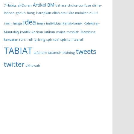
Artikel BM
7 Habits
al-Quran
bahasa
choice
confuse
diri
e-
latihan
gaduh
hang
Harapkan Allah atau kita mulakan dulu?
idea
iman
harga
iman
individual
kanak-kanak
Koleksi al-
Muntalaq
konflik
korban
latihan
malas
masalah
Membina
kekuatan ruh...ruh
pricing
spiritual
spirituil
taaruf
TABIAT
tweets
tafahum
tasamuh
training
twitter
ukhuwah