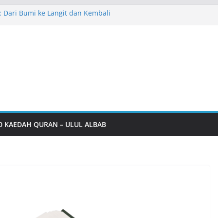
: Dari Bumi ke Langit dan Kembali
syarakat HTE
Kehidupan Harian
bbur HTE
–KSSTS–ITPPF
0 KAEDAH QURAN – ULUL ALBAB