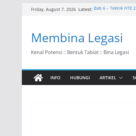
Skip
Latest:
Bab 6 – Teknik HTE 2
Friday, August 7, 2026
to
Bab 10 – Ke Arah Ma
Bab 9 – HTE dalam 
content
Bab 8 – Kunci Tada
Membina Legasi
Bab 7 – Model VAHC
Kenal Potensi :: Bentuk Tabiat :: Bina Legasi
INFO
HUBUNGI
ARTIKEL
5