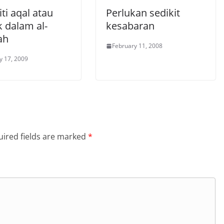
ti aqal atau
Perlukan sedikit
k dalam al-
kesabaran
ah
February 11, 2008
y 17, 2009
ired fields are marked
*