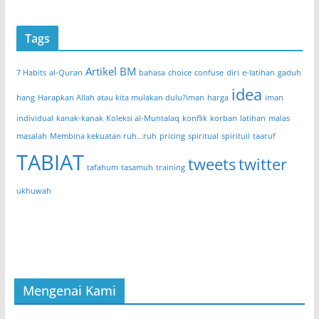
Tags
Artikel BM
7 Habits
al-Quran
bahasa
choice
confuse
diri
e-latihan
gaduh
idea
hang
Harapkan Allah atau kita mulakan dulu?iman
harga
iman
individual
kanak-kanak
Koleksi al-Muntalaq
konflik
korban
latihan
malas
masalah
Membina kekuatan ruh...ruh
pricing
spiritual
spirituil
taaruf
TABIAT
tweets
twitter
tafahum
tasamuh
training
ukhuwah
Mengenai Kami