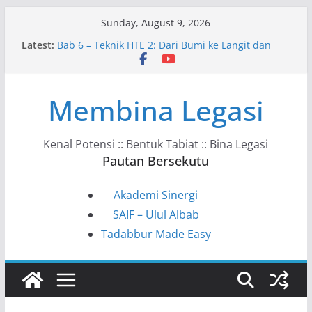
Skip
Sunday, August 9, 2026
to
Latest:
Bab 6 – Teknik HTE 2: Dari Bumi ke Langit dan
content
Kembali
Bab 10 – Ke Arah Masyarakat HTE
Bab 9 – HTE dalam Kehidupan Harian
Membina Legasi
Bab 8 – Kunci Tadabbur HTE
Bab 7 – Model VAHC–KSSTS–ITPPF
Kenal Potensi :: Bentuk Tabiat :: Bina Legasi
Pautan Bersekutu
Akademi Sinergi
SAIF – Ulul Albab
Tadabbur Made Easy