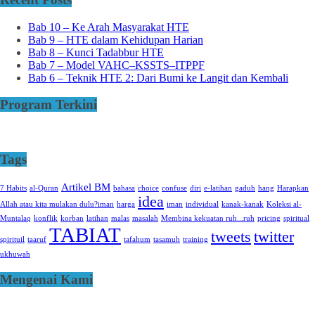
Bab 10 – Ke Arah Masyarakat HTE
Bab 9 – HTE dalam Kehidupan Harian
Bab 8 – Kunci Tadabbur HTE
Bab 7 – Model VAHC–KSSTS–ITPPF
Bab 6 – Teknik HTE 2: Dari Bumi ke Langit dan Kembali
Program Terkini
Tags
Artikel BM
7 Habits
al-Quran
bahasa
choice
confuse
diri
e-latihan
gaduh
hang
Harapkan
idea
Allah atau kita mulakan dulu?iman
harga
iman
individual
kanak-kanak
Koleksi al-
Muntalaq
konflik
korban
latihan
malas
masalah
Membina kekuatan ruh...ruh
pricing
spiritual
TABIAT
tweets
twitter
spirituil
taaruf
tafahum
tasamuh
training
ukhuwah
Mengenai Kami