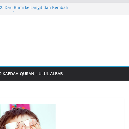
 2: Dari Bumi ke Langit dan Kembali
Masyarakat HTE
 Kehidupan Harian
abbur HTE
C–KSSTS–ITPPF
0 KAEDAH QURAN – ULUL ALBAB