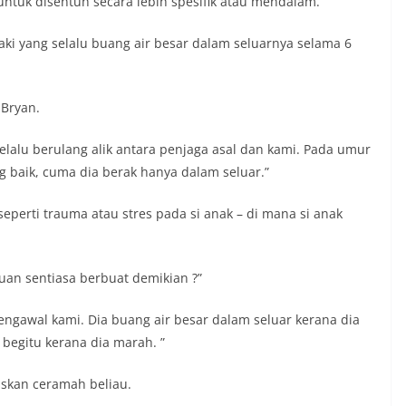
ntuk disentuh secara lebih spesifik atau mendalam.
aki yang selalu buang air besar dalam seluarnya selama 6
 Bryan.
lalu berulang alik antara penjaga asal dan kami. Pada umur
 baik, cuma dia berak hanya dalam seluar.”
erti trauma atau stres pada si anak – di mana si anak
puan sentiasa berbuat demikian ?”
engawal kami. Dia buang air besar dalam seluar kerana dia
 begitu kerana dia marah. ”
skan ceramah beliau.