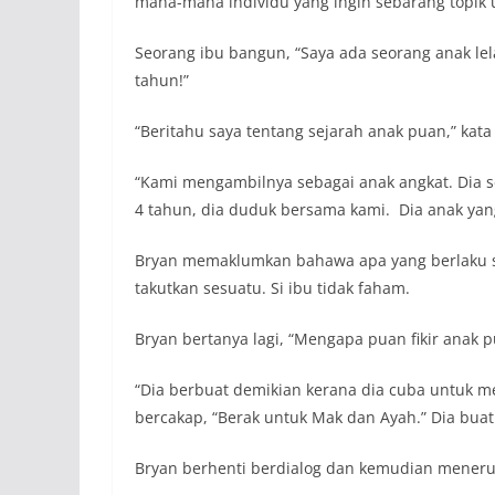
mana-mana individu yang ingin sebarang topik u
Seorang ibu bangun, “Saya ada seorang anak lel
tahun!”
“Beritahu saya tentang sejarah anak puan,” kata
“Kami mengambilnya sebagai anak angkat. Dia se
4 tahun, dia duduk bersama kami. Dia anak yang
Bryan memaklumkan bahawa apa yang berlaku sep
takutkan sesuatu. Si ibu tidak faham.
Bryan bertanya lagi, “Mengapa puan fikir anak 
“Dia berbuat demikian kerana dia cuba untuk m
bercakap, “Berak untuk Mak dan Ayah.” Dia buat
Bryan berhenti berdialog dan kemudian meneru