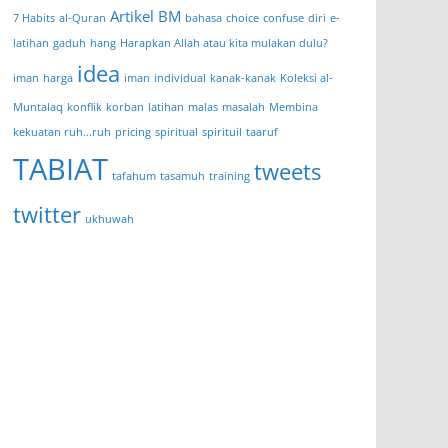
Artikel BM
7 Habits
al-Quran
bahasa
choice
confuse
diri
e-
latihan
gaduh
hang
Harapkan Allah atau kita mulakan dulu?
idea
iman
harga
iman
individual
kanak-kanak
Koleksi al-
Muntalaq
konflik
korban
latihan
malas
masalah
Membina
kekuatan ruh...ruh
pricing
spiritual
spirituil
taaruf
TABIAT
tweets
tafahum
tasamuh
training
twitter
ukhuwah