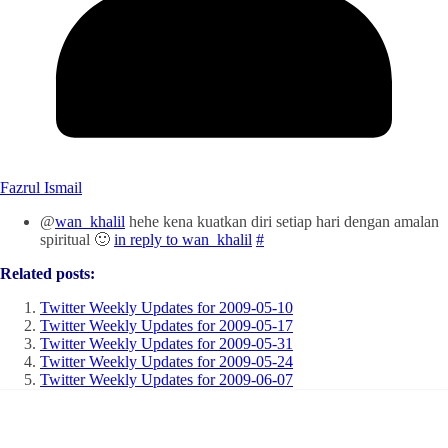
Fazrul Ismail
@
wan_khalil
hehe kena kuatkan diri setiap hari dengan amalan
spiritual 🙂
in reply to wan_khalil
#
Related posts:
Twitter Weekly Updates for 2009-05-10
Twitter Weekly Updates for 2009-05-17
Twitter Weekly Updates for 2009-05-31
Twitter Weekly Updates for 2009-05-24
Twitter Weekly Updates for 2009-06-07