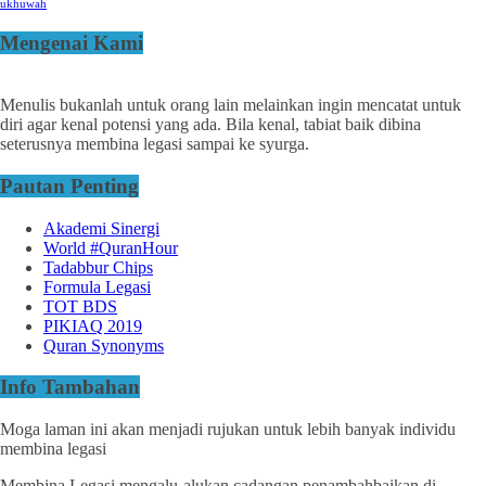
ukhuwah
Mengenai Kami
Menulis bukanlah untuk orang lain melainkan ingin mencatat untuk
diri agar kenal potensi yang ada. Bila kenal, tabiat baik dibina
seterusnya membina legasi sampai ke syurga.
Pautan Penting
Akademi Sinergi
World #QuranHour
Tadabbur Chips
Formula Legasi
TOT BDS
PIKIAQ 2019
Quran Synonyms
Info Tambahan
Moga laman ini akan menjadi rujukan untuk lebih banyak individu
membina legasi
Membina Legasi mengalu-alukan cadangan penambahbaikan di