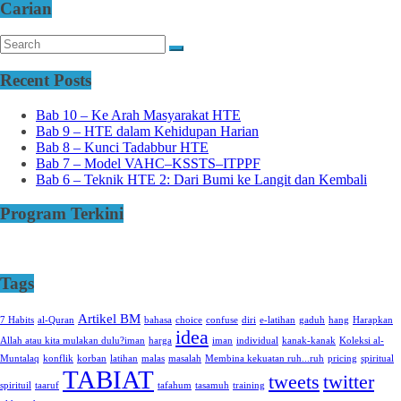
Carian
Recent Posts
Bab 10 – Ke Arah Masyarakat HTE
Bab 9 – HTE dalam Kehidupan Harian
Bab 8 – Kunci Tadabbur HTE
Bab 7 – Model VAHC–KSSTS–ITPPF
Bab 6 – Teknik HTE 2: Dari Bumi ke Langit dan Kembali
Program Terkini
Tags
Artikel BM
7 Habits
al-Quran
bahasa
choice
confuse
diri
e-latihan
gaduh
hang
Harapkan
idea
Allah atau kita mulakan dulu?iman
harga
iman
individual
kanak-kanak
Koleksi al-
Muntalaq
konflik
korban
latihan
malas
masalah
Membina kekuatan ruh...ruh
pricing
spiritual
TABIAT
tweets
twitter
spirituil
taaruf
tafahum
tasamuh
training