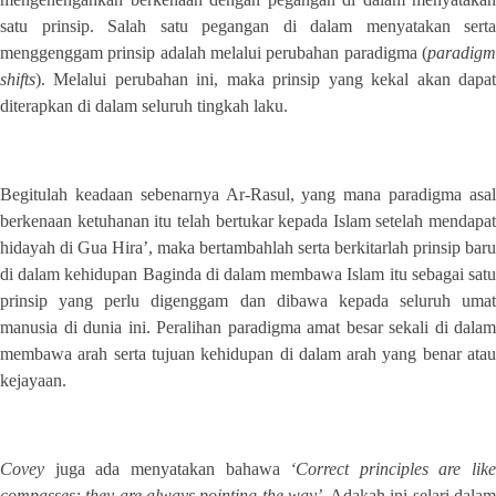
satu prinsip. Salah satu pegangan di dalam menyatakan serta
menggenggam prinsip adalah melalui perubahan paradigma (
paradigm
shifts
). Melalui perubahan ini, maka prinsip yang kekal akan dapat
diterapkan di dalam seluruh tingkah laku.
Begitulah keadaan sebenarnya Ar-Rasul, yang mana paradigma asal
berkenaan ketuhanan itu telah bertukar kepada Islam setelah mendapat
hidayah di Gua Hira’, maka bertambahlah serta berkitarlah prinsip baru
di dalam kehidupan Baginda di dalam membawa Islam itu sebagai satu
prinsip yang perlu digenggam dan dibawa kepada seluruh umat
manusia di dunia ini. Peralihan paradigma amat besar sekali di dalam
membawa arah serta tujuan kehidupan di dalam arah yang benar atau
kejayaan.
Covey
juga ada menyatakan bahawa
‘Correct principles are like
compasses: they are always pointing the way’
. Adakah ini selari dala