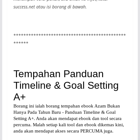
success.net atau isi borang di bawah.
*********************************************
******