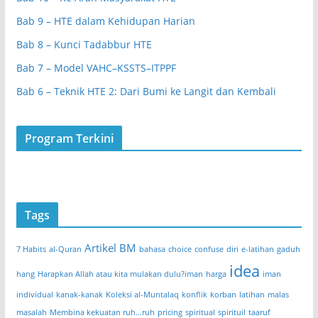
Bab 9 – HTE dalam Kehidupan Harian
Bab 8 – Kunci Tadabbur HTE
Bab 7 – Model VAHC–KSSTS–ITPPF
Bab 6 – Teknik HTE 2: Dari Bumi ke Langit dan Kembali
Program Terkini
Tags
Artikel BM
7 Habits
al-Quran
bahasa
choice
confuse
diri
e-latihan
gaduh
idea
hang
Harapkan Allah atau kita mulakan dulu?iman
harga
iman
individual
kanak-kanak
Koleksi al-Muntalaq
konflik
korban
latihan
malas
masalah
Membina kekuatan ruh...ruh
pricing
spiritual
spirituil
taaruf