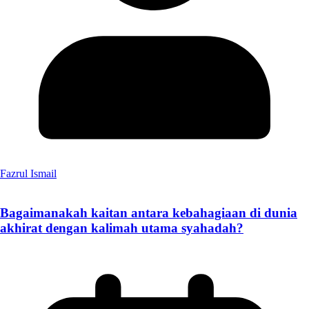
Fazrul Ismail
Bagaimanakah kaitan antara kebahagiaan di dunia
akhirat dengan kalimah utama syahadah?