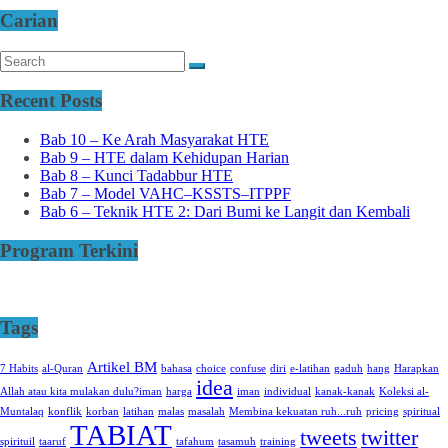
Carian
Recent Posts
Bab 10 – Ke Arah Masyarakat HTE
Bab 9 – HTE dalam Kehidupan Harian
Bab 8 – Kunci Tadabbur HTE
Bab 7 – Model VAHC–KSSTS–ITPPF
Bab 6 – Teknik HTE 2: Dari Bumi ke Langit dan Kembali
Program Terkini
Tags
Artikel BM
7 Habits
al-Quran
bahasa
choice
confuse
diri
e-latihan
gaduh
hang
Harapkan
idea
Allah atau kita mulakan dulu?iman
harga
iman
individual
kanak-kanak
Koleksi al-
Muntalaq
konflik
korban
latihan
malas
masalah
Membina kekuatan ruh...ruh
pricing
spiritual
TABIAT
tweets
twitter
spirituil
taaruf
tafahum
tasamuh
training