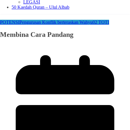
LEGASI
50 Kaedah Quran – Ulul Albab
POTENSI
Pengurusan Konflik berteraskan Wahyu
02 TOTI
Membina Cara Pandang