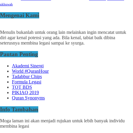
ukhuwah
Mengenai Kami
Menulis bukanlah untuk orang lain melainkan ingin mencatat untuk
diri agar kenal potensi yang ada. Bila kenal, tabiat baik dibina
seterusnya membina legasi sampai ke syurga.
Pautan Penting
Akademi Sinergi
World #QuranHour
Tadabbur Chips
Formula Legasi
TOT BDS
PIKIAQ 2019
Quran Synonyms
Info Tambahan
Moga laman ini akan menjadi rujukan untuk lebih banyak individu
membina legasi