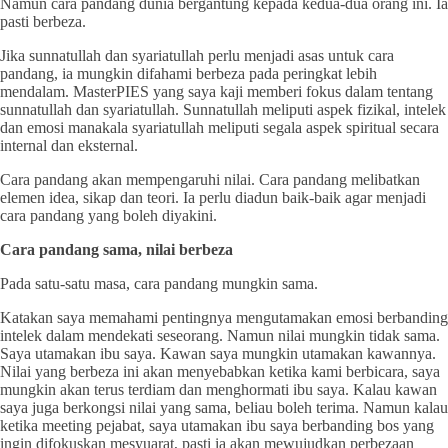
Namun cara pandang dunia bergantung kepada kedua-dua orang ini. Ia
pasti berbeza.
Jika sunnatullah dan syariatullah perlu menjadi asas untuk cara
pandang, ia mungkin difahami berbeza pada peringkat lebih
mendalam. MasterPIES yang saya kaji memberi fokus dalam tentang
sunnatullah dan syariatullah. Sunnatullah meliputi aspek fizikal, intelek
dan emosi manakala syariatullah meliputi segala aspek spiritual secara
internal dan eksternal.
Cara pandang akan mempengaruhi nilai. Cara pandang melibatkan
elemen idea, sikap dan teori. Ia perlu diadun baik-baik agar menjadi
cara pandang yang boleh diyakini.
Cara pandang sama, nilai berbeza
Pada satu-satu masa, cara pandang mungkin sama.
Katakan saya memahami pentingnya mengutamakan emosi berbanding
intelek dalam mendekati seseorang. Namun nilai mungkin tidak sama.
Saya utamakan ibu saya. Kawan saya mungkin utamakan kawannya.
Nilai yang berbeza ini akan menyebabkan ketika kami berbicara, saya
mungkin akan terus terdiam dan menghormati ibu saya. Kalau kawan
saya juga berkongsi nilai yang sama, beliau boleh terima. Namun kalau
ketika meeting pejabat, saya utamakan ibu saya berbanding bos yang
ingin difokuskan mesyuarat, pasti ia akan mewujudkan perbezaan