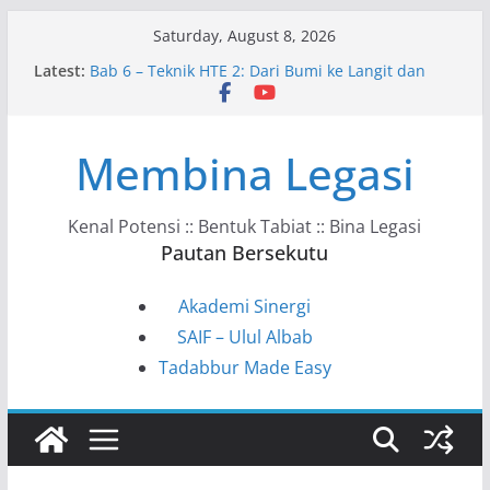
Skip
Saturday, August 8, 2026
to
Latest:
Bab 6 – Teknik HTE 2: Dari Bumi ke Langit dan
content
Kembali
Bab 10 – Ke Arah Masyarakat HTE
Bab 9 – HTE dalam Kehidupan Harian
Membina Legasi
Bab 8 – Kunci Tadabbur HTE
Bab 7 – Model VAHC–KSSTS–ITPPF
Kenal Potensi :: Bentuk Tabiat :: Bina Legasi
Pautan Bersekutu
Akademi Sinergi
SAIF – Ulul Albab
Tadabbur Made Easy