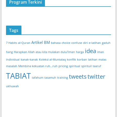
Program Terkini
Tags
Artikel BM
7 Habits
al-Quran
bahasa
choice
confuse
diri
e-latihan
gaduh
idea
hang
Harapkan Allah atau kita mulakan dulu?iman
harga
iman
individual
kanak-kanak
Koleksi al-Muntalaq
konflik
korban
latihan
malas
masalah
Membina kekuatan ruh...ruh
pricing
spiritual
spirituil
taaruf
TABIAT
tweets
twitter
tafahum
tasamuh
training
ukhuwah